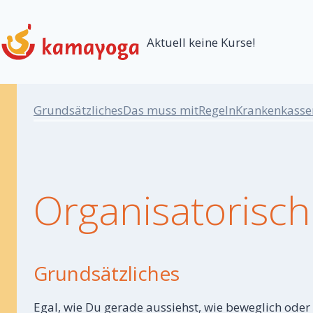
Zum
Inhalt
Aktuell keine Kurse!
springen
Grundsätzliches
Das muss mit
Regeln
Krankenkasse
Organisatorisch
Grundsätzliches
Egal, wie Du gerade aussiehst, wie beweglich oder