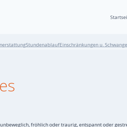
Startse
nerstattung
Stundenablauf
Einschränkungen u. Schwange
es
 unbeweglich, fröhlich oder traurig, entspannt oder gest